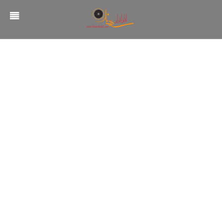
لابراتوار سهند
مقالات
درخشندگي لنز
درخشندگي لنز
قیمت چاپ عکس
قیمت چاپ تخته شاسی
قیمت تخته شاسی خام
قیمت آلبوم دیجیتال
محاسبه آنلاین قیمت