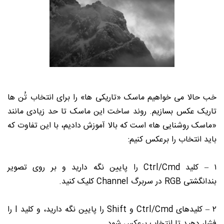
خب حالا می خواهیم ماسک «تاریکی ها» را برای انتخاب تُن ها
تاریک عکس بسازیم. روند ساخت این ماسک تا حد زیادی مانند
«ماسک روشنایی ها» است که بالا آموزش دادیم، با این تفاوت که
باید انتخاب را برعکس کنیم:
۱ – کلید Ctrl/Cmd را پایین نگه دارید و بر روی تصویر
بندانگشتی RGB در سربرگ Channel کلیک کنید.
۲ – کلیدهای Ctrl/Cmd و Shift را پایین نگه دارید، و کلید I را
فشار دهید تا انتخاب برعکس شود.