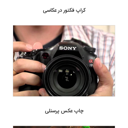
کراپ فکتور در عکاسی
چاپ عکس پرسنلی